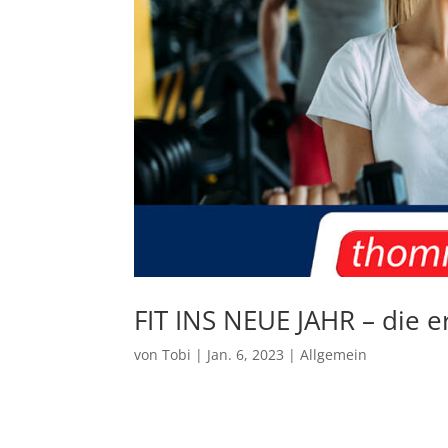
FIT INS NEUE JAHR – die 
von
Tobi
|
Jan. 6, 2023
|
Allgemein