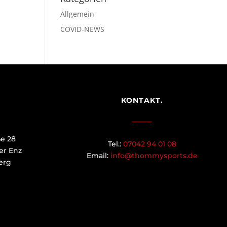
Allgemein
COVID-NEWS
KONTAKT.
ße 28
Tel.:
07042 94 01 08
er Enz
Email:
info@thommysports.de
erg