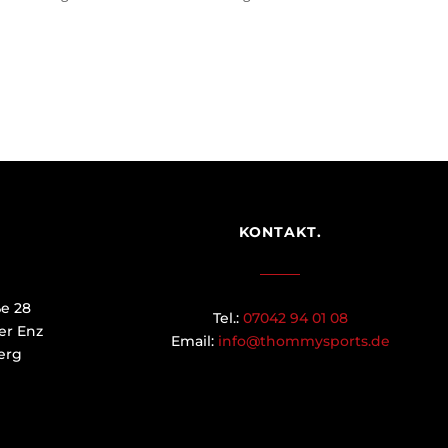
KONTAKT.
ße 28
Tel.:
07042 94 01 08
er Enz
Email:
info@thommysports.de
erg