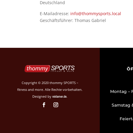
Deutschland
E-Mailadresse:
info@thommysports.local
Geschäftsführer: Thomas Gabriel
ÖF
Copyright © 2020 thommy SPORTS –
fitness and more. Alle Rechte vorbehalten.
Montag 
Designed by
.
reklamer.de
Samstag 
Feier