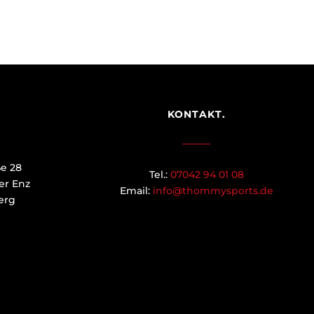
KONTAKT.
ße 28
Tel.:
07042 94 01 08
er Enz
Email:
info@thommysports.de
erg