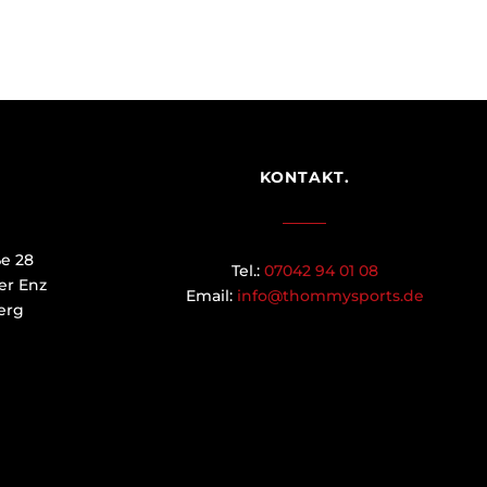
KONTAKT.
ße 28
Tel.:
07042 94 01 08
er Enz
Email:
info@thommysports.de
erg